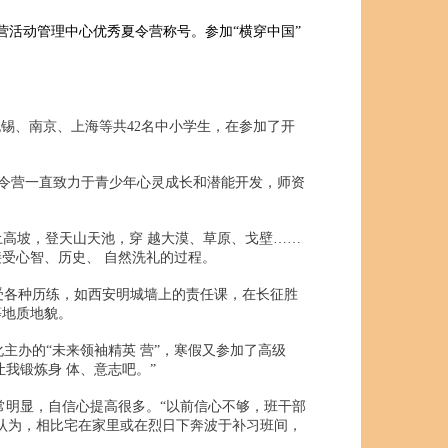
夏令营活动管理中心优秀夏令营称号。参加“横穿中国”
锡、南京、上海等共42名中小学生，在参加了开
夏令营一直致力于青少年心灵成长和潜能开发，师资
高坡，登天山天池，穿 越大漠、草原、戈壁……
受心智、历史、 自然洗礼的过程。
受各种历练，如西安明城墙上的责任课，在长征胜
等地质地貌。
办的“未来领袖精英 营”，寒假又参加了高级
我锻炼身 体、意志吧。”
明显，自信心提高很多。“以前信心不够，班干部
认为，相比宅在家里或在烈日下奔波于补习班间，