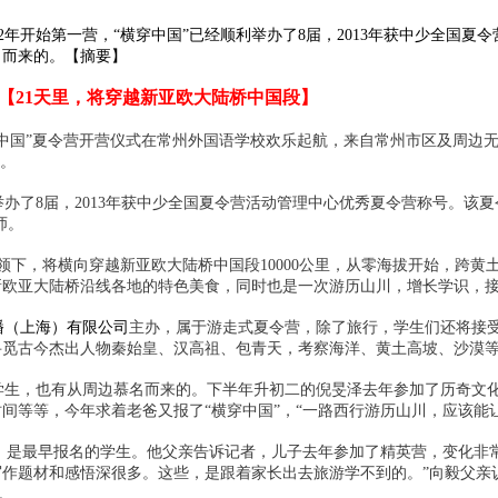
12年开始第一营，“横穿中国”已经顺利举办了8届，2013年获中少全国
名而来的。【摘要】
【21天里，将穿越新亚欧大陆桥中国段】
中国”夏令营开营仪式在常州外国语学校欢乐起航，来自常州市区及周边无
旅。
举办了8届，2013年获中少全国夏令营活动管理中心优秀夏令营称号。该
师。
，将横向穿越新亚欧大陆桥中国段10000公里，从零海拔开始，跨黄土
欧亚大陆桥沿线各地的特色美食，同时也是一次游历山川，增长学识，接
播（上海）有限公司
主办，属于游走式夏令营，除了旅行，学生们还将接
寻觅古今杰出人物秦始皇、汉高祖、包青天，考察海洋、黄土高坡、沙漠
，也有从周边慕名而来的。下半年升初二的倪旻泽去年参加了历奇文化主
间等等，今年求着老爸又报了“横穿中国”，“一路西行游历山川，应该能让
是最早报名的学生。他父亲告诉记者，儿子去年参加了精英营，变化非常
作题材和感悟深很多。这些，是跟着家长出去旅游学不到的。”向毅父亲
。