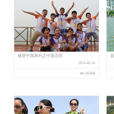
横穿中国系列之中国北营
2014-05-10
10366