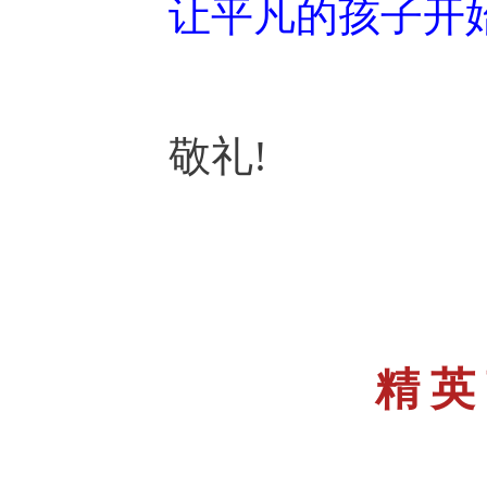
让平凡的孩子开始优
敬礼!
笑
精 英